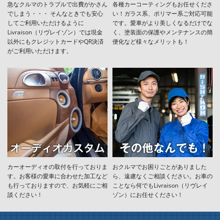
急なクルマのトラブルで出費がかさん
各種カーコーティングもお任せくださ
でしまう・・・ そんなときでも安心
い！ガラス系、ポリマー系ご対応可能
してご利用いただけるように
です。愛車がより美しくなるだけでな
Livraison（リヴレイゾン）では現金
く、塗装面の保護やメンテナンスの簡
以外にもクレジットカードやQR決済
便化など様々なメリットも！
がご利用いただけます。
カーオーディオの取付を行っておりま
おクルマでお困りごとがありました
す。お客様の愛車に合わせた加工など
ら、遠慮なくご相談ください。お車の
も行っておりますので、お気軽にご相
ことなら何でもLivraison（リヴレイ
談ください！
ゾン）にお任せください！