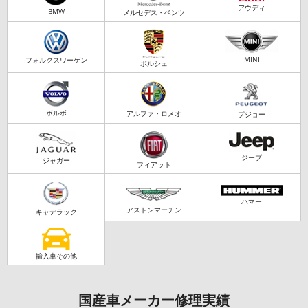
アウディ
BMW
メルセデス・ベンツ
MINI
フォルクスワーゲン
ポルシェ
ボルボ
アルファ・ロメオ
プジョー
ジープ
ジャガー
フィアット
ハマー
アストンマーチン
キャデラック
輸入車その他
国産車メーカー修理実績