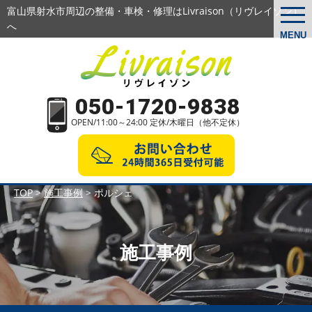
富山県射水市周辺の整備・車検・修理はLivraison（リヴレイゾン）
togg
navi
へ
MENU
050-1720-9838
OPEN/11:00～24:00 定休/木曜日（他不定休）
TOP
>
施工事例
>
ポルシェ
施工事例