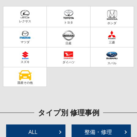
レクサス
トヨタ
ホンダ
マツダ
三菱
日産
スズキ
ダイハツ
スバル
国産その他
タイプ別 修理事例
ALL
整備・修理